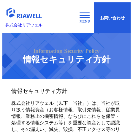
グ
ル
RIAWELL
お問い合わせ
ー
株式会社リアウェル
プ
リ
ン
ク
Information Security Policy
情報セキュリティ方針
情報セキュリティ方針
株式会社リアウェル（以下「当社」）は、当社が取
り扱う情報資産（お客様情報、取引先情報、従業員
情報、業務上の機密情報、ならびにこれらを保管・
処理する情報システム等）を重要な資産として認識
し、その漏えい、滅失、毀損、不正アクセス等のリ