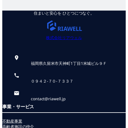
住まいと安心を ひとつにつなぐ。
RIAWELL
株式会社リアウェル
福岡県久留米市天神町1丁目1米城ビル９Ｆ
０９４２-７０-７３３７
contact@riawell.jp
事業・サービス
不動産事業
高齢者施設の仲介