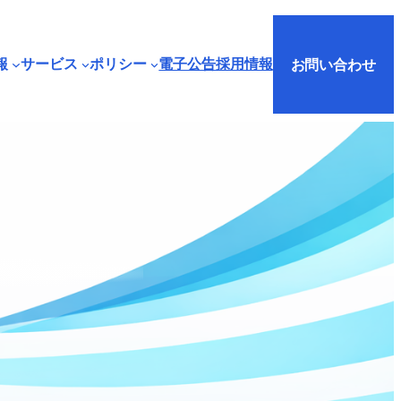
グ
ル
お問い合わせ
報
サービス
ポリシー
電子公告
採用情報
ー
プ
リ
ン
ク