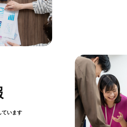
報
しています